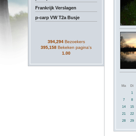
Frankrijk Verslagen
p-carp VW T2a Busje
394,294
Bezoekers
395,158
Bekeken pagina's
1.00
Ma
Di
1
7
8
14
15
21
22
28
29