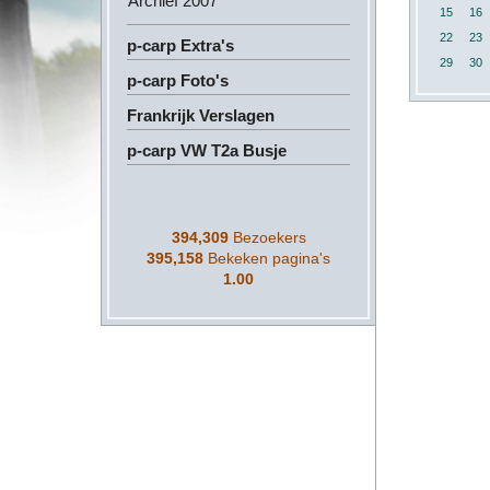
Archief 2007
15
16
22
23
p-carp Extra's
29
30
p-carp Foto's
Frankrijk Verslagen
p-carp VW T2a Busje
394,309
Bezoekers
395,158
Bekeken pagina's
1.00