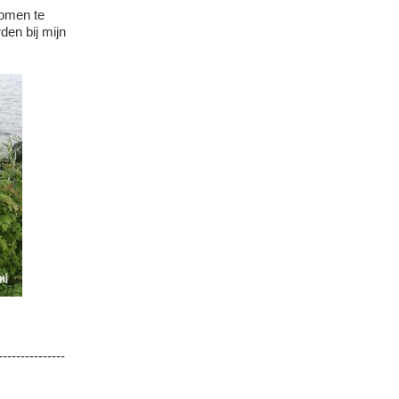
omen te
den bij mijn
---------------