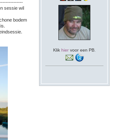
---------------
n sessie wil
 schone bodem
is.
eindsessie.
Klik
hier
voor een PB.