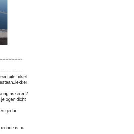
---------------
---------------
en uitsluitsel
estaan..lekker
ring riskeren?
 je ogen dicht
 een gedoe.
periode is nu