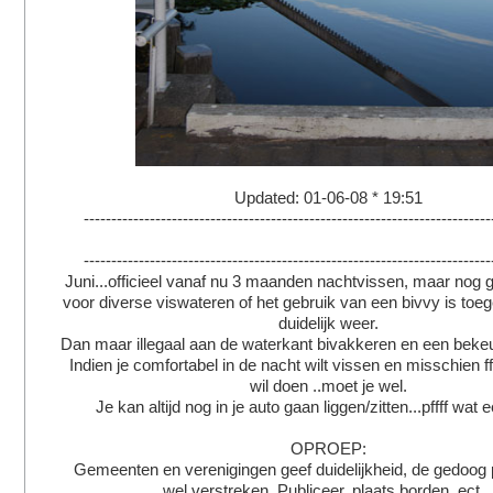
Updated: 01-06-08 * 19:51
--------------------------------------------------------------------------
--------------------------------------------------------------------------
Juni...officieel vanaf nu 3 maanden nachtvissen, maar nog ge
voor diverse viswateren of het gebruik van een bivvy is toeg
duidelijk weer.
Dan maar illegaal aan de waterkant bivakkeren en een bekeu
Indien je comfortabel in de nacht wilt vissen en misschien ff
wil doen ..moet je wel.
Je kan altijd nog in je auto gaan liggen/zitten...pffff wat
OPROEP:
Gemeenten en verenigingen geef duidelijkheid, de gedoog 
wel verstreken. Publiceer, plaats borden, ect...