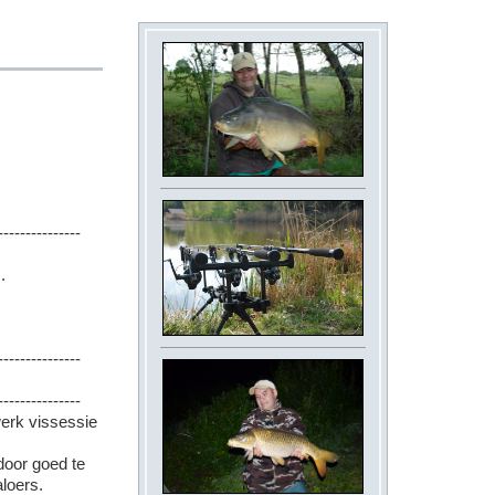
---------------
.
---------------
---------------
erk vissessie
door goed te
aloers.