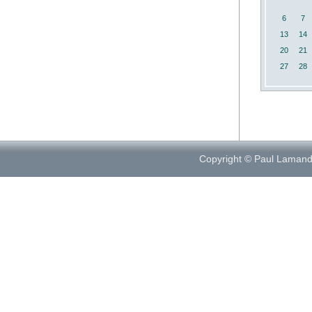
6
7
13
14
20
21
27
28
Copyright © Paul Laman