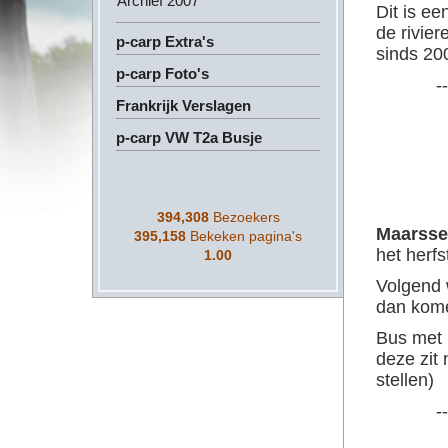
Archief 2007
Dit is e
de rivie
p-carp Extra's
sinds 20
p-carp Foto's
--
Frankrijk Verslagen
p-carp VW T2a Busje
394,308
Bezoekers
Maarsse
395,158
Bekeken pagina's
het herfs
1.00
Volgend 
dan kome
Bus met 
deze zit 
stellen)
--