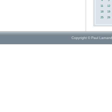
4
5
11
12
18
19
25
26
Copyright © Paul Laman