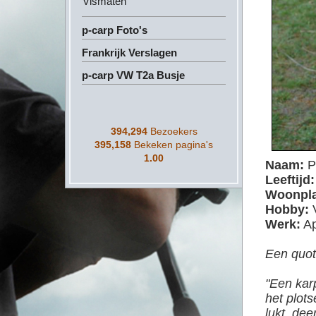
Vismaten
p-carp Foto's
Frankrijk Verslagen
p-carp VW T2a Busje
394,294
Bezoekers
395,158
Bekeken pagina's
1.00
Naam:
P
Leeftijd:
Woonpla
Hobby:
V
Werk:
Ap
Een quot
"Een kar
het plots
lukt, dee