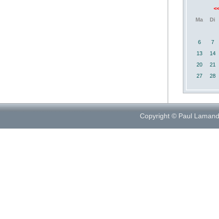
<
Ma
Di
6
7
13
14
20
21
27
28
Copyright © Paul Laman