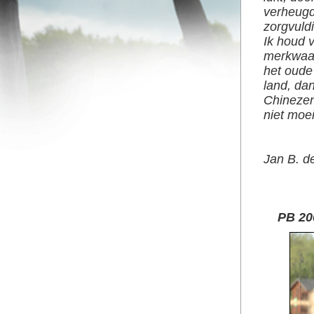
verheugd
zorgvuldi
Ik houd v
merkwaar
het oude
land, dan
Chinezen
niet moei
Jan B. d
PB 200