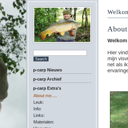
Welkom 
About 
Welkom 
Hier vind
mijn visv
net als i
p-carp Nieuws
ervaring
p-carp Archief
p-carp Extra's
About me.....
Leuk:
Info:
Links:
Materialen: